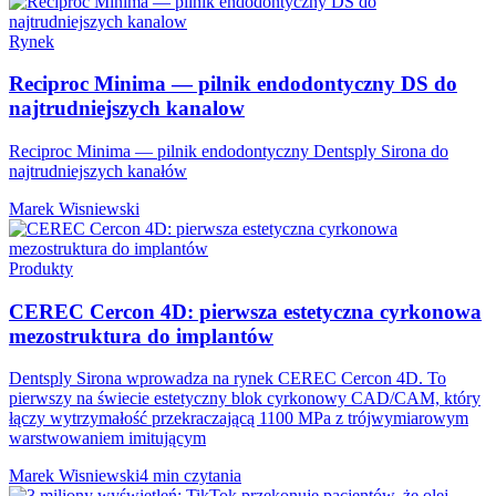
Rynek
Reciproc Minima — pilnik endodontyczny DS do
najtrudniejszych kanalow
Reciproc Minima — pilnik endodontyczny Dentsply Sirona do
najtrudniejszych kanałów
Marek Wisniewski
Produkty
CEREC Cercon 4D: pierwsza estetyczna cyrkonowa
mezostruktura do implantów
Dentsply Sirona wprowadza na rynek CEREC Cercon 4D. To
pierwszy na świecie estetyczny blok cyrkonowy CAD/CAM, który
łączy wytrzymałość przekraczającą 1100 MPa z trójwymiarowym
warstwowaniem imitującym
Marek Wisniewski
4 min czytania