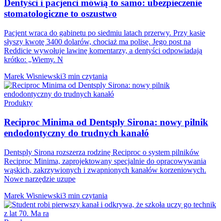
Dentyści i pacjenci mówią to samo: ubezpieczenie
stomatologiczne to oszustwo
Pacjent wraca do gabinetu po siedmiu latach przerwy. Przy kasie
słyszy kwotę 3400 dolarów, chociaż ma polisę. Jego post na
Reddicie wywołuje lawinę komentarzy, a dentyści odpowiadają
krótko: „Wiemy. N
Marek Wisniewski
3 min czytania
Produkty
Reciproc Minima od Dentsply Sirona: nowy pilnik
endodontyczny do trudnych kanałó
Dentsply Sirona rozszerza rodzinę Reciproc o system pilników
Reciproc Minima, zaprojektowany specjalnie do opracowywania
wąskich, zakrzywionych i zwapnionych kanałów korzeniowych.
Nowe narzędzie uzupe
Marek Wisniewski
3 min czytania