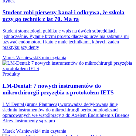
Rynek
Student robi pierwszy kanał i odkrywa, że szkoła
uczy go technik z lat 70. Ma ra
Student stomatologii publikuje wpis na dwóch subredditach
jednocześnie. Pytanie brzmi prosto: dlaczego uczelnia zabrania mi
używać endomotoru i katuje mnie technikami, których żaden
praktykujący denty
Marek Wisniewski
3 min czytania
Produkty
LM-Dental: 7 nowych instrumentów do
mikrochirurgii przyzębia z protokołem IETS
LM-Dental (grupa Planmeca) wprowadza dedykowaną linię
siedmiu instrumentów do mikrochirurgii periodontologicznej,
opracowanych we współpracy z dr. Axelem Endruhnem z Buenos
Aires. Instrumenty są zapro
Marek Wisniewski
4 min czytania