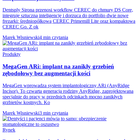
Dentsply Sirona przenosi workflow CEREC do chmury DS Core,
integruje sztuczną inteligencję i dorzuca do portfolio dwie nowe
frezarki: średniopółkową CEREC Primemill Lite oraz kompaktową
CEREC Go. Z ok
Marek Wisniewski
4 min czytania
Produkty
MegaGen ARi: implant na zanikły grzebień
zębodołowy bez augmentacji kości
MegaGen wprowadza system implantologiczny ARi (AnyRidge
Incisor). To czwarta generacja rodziny AnyRidge, zaprojektowana
specjalnie do pracy w przednich odcinkach mocno zanikłych
grzbietów kostnych. Ko
Marek Wisniewski
3 min czytania
Rynek