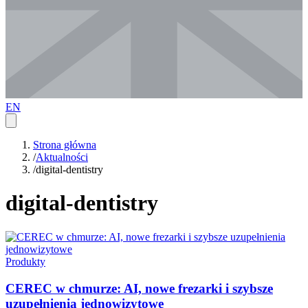
EN
Strona główna
/
Aktualności
/
digital-dentistry
digital-dentistry
Produkty
CEREC w chmurze: AI, nowe frezarki i szybsze
uzupełnienia jednowizytowe