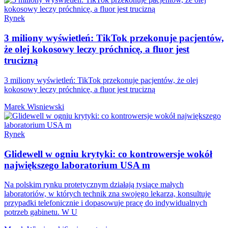
Rynek
3 miliony wyświetleń: TikTok przekonuje pacjentów,
że olej kokosowy leczy próchnicę, a fluor jest
trucizną
3 miliony wyświetleń: TikTok przekonuje pacjentów, że olej
kokosowy leczy próchnicę, a fluor jest trucizną
Marek Wisniewski
Rynek
Glidewell w ogniu krytyki: co kontrowersje wokół
największego laboratorium USA m
Na polskim rynku protetycznym działają tysiące małych
laboratoriów, w których technik zna swojego lekarza, konsultuje
przypadki telefonicznie i dopasowuje pracę do indywidualnych
potrzeb gabinetu. W U