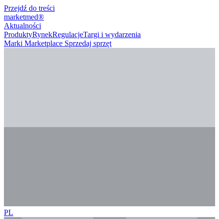
Przejdź do treści
marketmed
®
Aktualności
Produkty
Rynek
Regulacje
Targi i wydarzenia
Marki
Marketplace
Sprzedaj sprzęt
PL