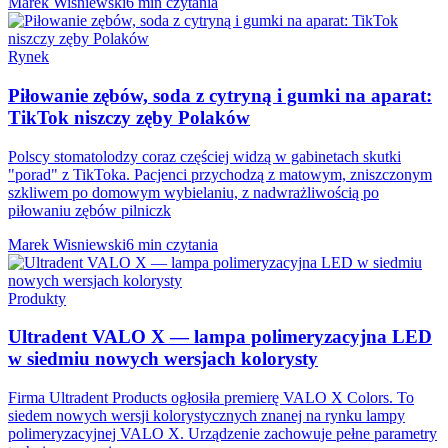
Marek Wisniewski
6 min czytania
Rynek
Piłowanie zębów, soda z cytryną i gumki na aparat:
TikTok niszczy zęby Polaków
Polscy stomatolodzy coraz częściej widzą w gabinetach skutki
"porad" z TikToka. Pacjenci przychodzą z matowym, zniszczonym
szkliwem po domowym wybielaniu, z nadwrażliwością po
piłowaniu zębów pilniczk
Marek Wisniewski
6 min czytania
Produkty
Ultradent VALO X — lampa polimeryzacyjna LED
w siedmiu nowych wersjach kolorysty
Firma Ultradent Products ogłosiła premierę VALO X Colors. To
siedem nowych wersji kolorystycznych znanej na rynku lampy
polimeryzacyjnej VALO X. Urządzenie zachowuje pełne parametry