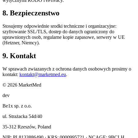
wytycznymi RODO i ePrivacy.
8. Bezpieczenstwo
Stosujemy odpowiednie srodki techniczne i organizacyjne:
szyfrowanie SSL/TLS, dostep do danych ograniczony do
uprawnionych osob, regularne kopie zapasowe, serwery w UE
(Hetzner, Niemcy).
9. Kontakt
W sprawach zwiazanych z ochrona danych osobowych prosimy o
kontakt:
kontakt@marketmed.eu
.
© 2026 MarketMed
dev
Be1x sp. z o.o.
ul. Strażacka 54d/40
35-312 Rzeszów, Poland
NIP: PL8133886490 · KRS: 0000995721 · NCAGE: 9BCLH