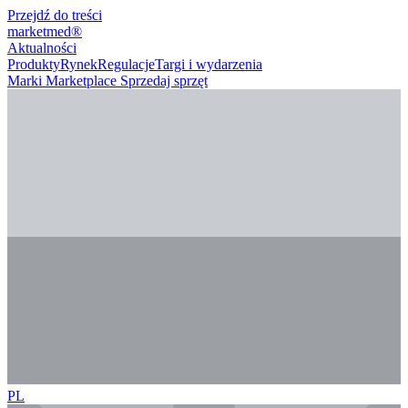
Przejdź do treści
marketmed
®
Aktualności
Produkty
Rynek
Regulacje
Targi i wydarzenia
Marki
Marketplace
Sprzedaj sprzęt
PL