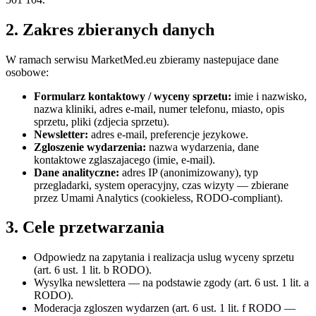
2. Zakres zbieranych danych
W ramach serwisu MarketMed.eu zbieramy nastepujace dane
osobowe:
Formularz kontaktowy / wyceny sprzetu:
imie i nazwisko,
nazwa kliniki, adres e-mail, numer telefonu, miasto, opis
sprzetu, pliki (zdjecia sprzetu).
Newsletter:
adres e-mail, preferencje jezykowe.
Zgloszenie wydarzenia:
nazwa wydarzenia, dane
kontaktowe zglaszajacego (imie, e-mail).
Dane analityczne:
adres IP (anonimizowany), typ
przegladarki, system operacyjny, czas wizyty — zbierane
przez Umami Analytics (cookieless, RODO-compliant).
3. Cele przetwarzania
Odpowiedz na zapytania i realizacja uslug wyceny sprzetu
(art. 6 ust. 1 lit. b RODO).
Wysylka newslettera — na podstawie zgody (art. 6 ust. 1 lit. a
RODO).
Moderacja zgloszen wydarzen (art. 6 ust. 1 lit. f RODO —