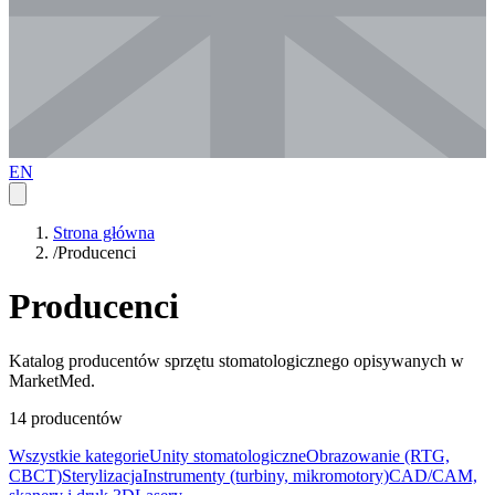
EN
Strona główna
/
Producenci
Producenci
Katalog producentów sprzętu stomatologicznego opisywanych w
MarketMed.
14 producentów
Wszystkie kategorie
Unity stomatologiczne
Obrazowanie (RTG,
CBCT)
Sterylizacja
Instrumenty (turbiny, mikromotory)
CAD/CAM,