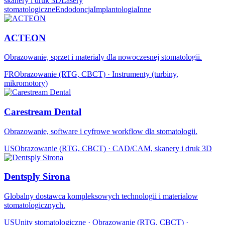
skanery i druk 3D
Lasery
stomatologiczne
Endodoncja
Implantologia
Inne
ACTEON
Obrazowanie, sprzet i materialy dla nowoczesnej stomatologii.
FR
Obrazowanie (RTG, CBCT) · Instrumenty (turbiny,
mikromotory)
Carestream Dental
Obrazowanie, software i cyfrowe workflow dla stomatologii.
US
Obrazowanie (RTG, CBCT) · CAD/CAM, skanery i druk 3D
Dentsply Sirona
Globalny dostawca kompleksowych technologii i materialow
stomatologicznych.
US
Unity stomatologiczne · Obrazowanie (RTG, CBCT) ·