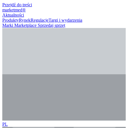
Przejdź do treści
marketmed
®
Aktualności
Produkty
Rynek
Regulacje
Targi i wydarzenia
Marki
Marketplace
Sprzedaj sprzęt
PL