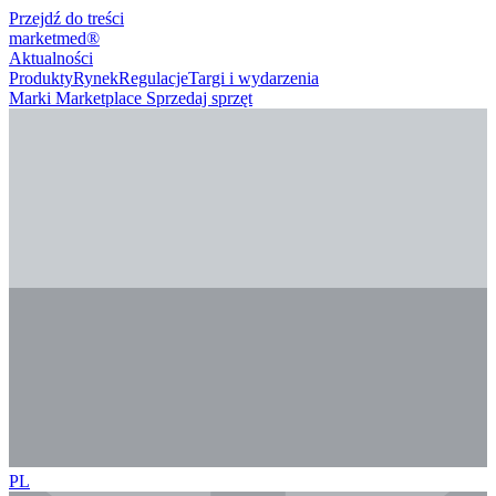
Przejdź do treści
marketmed
®
Aktualności
Produkty
Rynek
Regulacje
Targi i wydarzenia
Marki
Marketplace
Sprzedaj sprzęt
PL